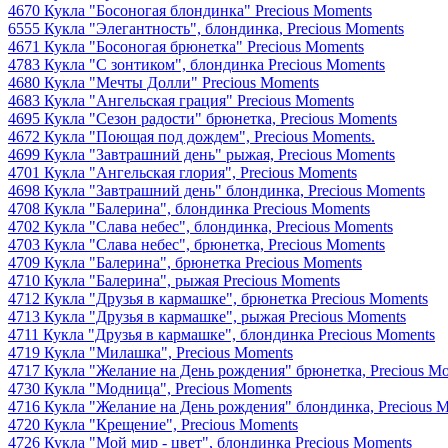
4670 Кукла "Босоногая блондинка" Precious Moments
6555 Кукла "Элегантность", блондинка, Precious Moments
4671 Кукла "Босоногая брюнетка" Precious Moments
4783 Кукла "С зонтиком", блондинка Precious Moments
4680 Кукла "Мечты Долли" Precious Moments
4683 Кукла "Ангельская грация" Precious Moments
4695 Кукла "Сезон радости" брюнетка, Precious Moments
4672 Кукла "Поющая под дождем", Precious Moments.
4699 Кукла "Завтрашний день" рыжая, Precious Moments
4701 Кукла "Ангельская глория", Precious Moments
4698 Кукла "Завтрашний день" блондинка, Precious Moments
4708 Кукла "Балерина", блондинка Precious Moments
4702 Кукла "Слава небес", блондинка, Precious Moments
4703 Кукла "Слава небес", брюнетка, Precious Moments
4709 Кукла "Балерина", брюнетка Precious Moments
4710 Кукла "Балерина", рыжая Precious Moments
4712 Кукла "Друзья в кармашке", брюнетка Precious Moments
4713 Кукла "Друзья в кармашке", рыжая Precious Moments
4711 Кукла "Друзья в кармашке", блондинка Precious Moments
4719 Кукла "Милашка", Precious Moments
4717 Кукла "Желание на День рождения" брюнетка, Precious M
4730 Кукла "Модница", Precious Moments
4716 Кукла "Желание на День рождения" блондинка, Precious 
4720 Кукла "Крещение", Precious Moments
4726 Кукла "Мой мир - цвет", блондинка Precious Moments