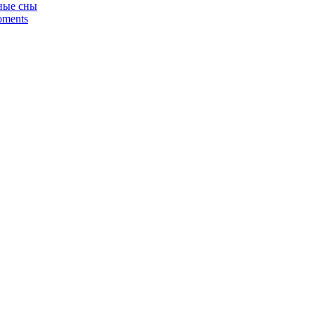
аные сны
oments