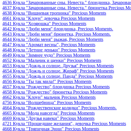
4636 Кукла "Зачарованные сны. Невеста." блондинка, Зачаров
4637 Кукла "Зачарованные сны. Невеста." брюнетка Precious M
4638 Кукла "Вишневая тропинка" Precious Moments
4661 Кукла "Клоун" девочка Precious Moments
4641 Кукла "Хозяюшка" Precious Moments
4642 Кукла "Люби меня" блондинка, Precious Moments.
4643 Кукла "Люби меня" брюнетка, Precious Moments.
4644 Кукла "Люби меня" рыжая, Precious Moments
4647 Кукла "Аромат весны", Precious Moments
4648 Кукла "Летние деньки" Precious Moments
4649 Кукла "Зимнее чудо" Precious Moments
4652 Кукла "Мальчик и щенки" Precious Moments
4653 Кукла "Дождь и солнце. Друзья" Precious Moments
4654 Кукла "Дождь и солнце. Жираф" Precious Moments
4655 Кукла "Дождь и солнце. Панда" Precious Moments
4656 Кукла "Ты так мила!" Precious Moments
4657 Кукла "Рождество" блондинка Precious Moments
4658 Кукла "Рождество" брюнетка Precious Moments
4662 Кукла "Клоун" мальчик Precious Moments
4756 Кукла "Волшебница" Precious Moments
4664 Кукла "Рождественские колядки" Precious Moments.
4665 Кукла "Мода навсегда" Precious Moments
4669 Кукла "Друзья навеки" Precious Moments
4721 Кукла "Прошедшие желания", девочка Precious Moments
4668 Кукла "Тряпичная Энни" Precious Moments