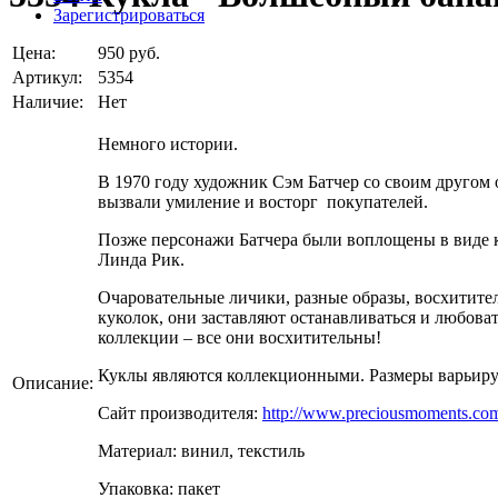
Зарегистрироваться
Цена:
950 руб.
Артикул:
5354
Наличие:
Нет
Немного истории.
В 1970 году художник Сэм Батчер со своим другом
вызвали умиление и восторг покупателей.
Позже персонажи Батчера были воплощены в виде к
Линда Рик.
Очаровательные личики, разные образы, восхитите
куколок, они заставляют останавливаться и любова
коллекции – все они восхитительны!
Куклы являются коллекционными. Размеры варьирую
Описание:
Сайт производителя:
http://www.preciousmoments.co
Материал: винил, текстиль
Упаковка: пакет