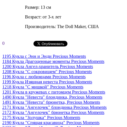
Размер: 13 см
Возраст: от 3-х лет
Производитель: The Doll Maker, США
0
1195 Кукла с Энн и Энди Precious Moments
1184 Кукла Драгоценные моменты Precious Moments
1200 Кукла Ангел-хранитель Precious Moments
1208 Кукла "С сокровищем" Precious Moments
1196 Кукла с любимцами Precious Moments
1199 Кукла Изящная невеста Precious Moments
1218 Кукла "С мишкой" Precious Moments
1201 Кукла в кружевах с питомцем Precious Moments
1490 Кукла "Невеста" блондинка, Precious Moments
1491 Кукла "Невеста" брюнетка, Precious Moments
2171 Кукла "Ангелочек" блондинка Precious Moments
2172 Кукла "Ангелочек" брюнетка Precious Moments
2175 Кукла "Золушка" Precious Moments
2190 Кукла "Спящая красавица" Precious Moments