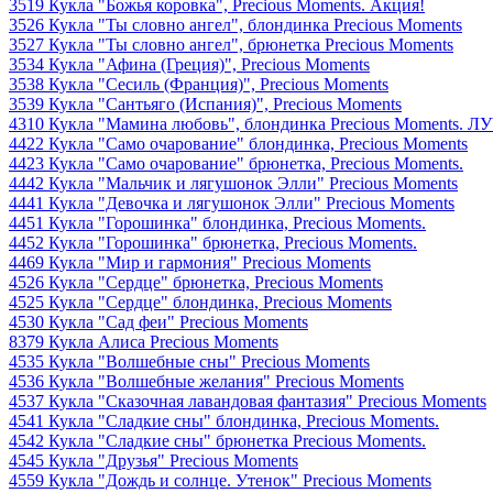
3519 Кукла "Божья коровка", Precious Moments. Акция!
3526 Кукла "Ты словно ангел", блондинка Precious Moments
3527 Кукла "Ты словно ангел", брюнетка Precious Moments
3534 Кукла "Афина (Греция)", Precious Moments
3538 Кукла "Сесиль (Франция)", Precious Moments
3539 Кукла "Сантьяго (Испания)", Precious Moments
4310 Кукла "Мамина любовь", блондинка Precious Moments.
4422 Кукла "Само очарование" блондинка, Precious Moments
4423 Кукла "Само очарование" брюнетка, Precious Moments.
4442 Кукла "Мальчик и лягушонок Элли" Precious Moments
4441 Кукла "Девочка и лягушонок Элли" Precious Moments
4451 Кукла "Горошинка" блондинка, Precious Moments.
4452 Кукла "Горошинка" брюнетка, Precious Moments.
4469 Кукла "Мир и гармония" Precious Moments
4526 Кукла "Сердце" брюнетка, Precious Moments
4525 Кукла "Сердце" блондинка, Precious Moments
4530 Кукла "Сад феи" Precious Moments
8379 Кукла Алиса Precious Moments
4535 Кукла "Волшебные сны" Precious Moments
4536 Кукла "Волшебные желания" Precious Moments
4537 Кукла "Сказочная лавандовая фантазия" Precious Moments
4541 Кукла "Сладкие сны" блондинка, Precious Moments.
4542 Кукла "Сладкие сны" брюнетка Precious Moments.
4545 Кукла "Друзья" Precious Moments
4559 Кукла "Дождь и солнце. Утенок" Precious Moments