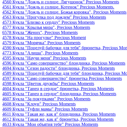
4560 Кукла "Дождь и солнце. Лягушонок" Precious Moments
4561 Кукла "Дождь и солнце. Котенок" Precious Moments.
4562 Кукла "Дождь и солнце. Божья коровка", Precious Moments
4563 Кукла "Прогулка под дождем" Precious Moments
4573 Кукла "Близко к сердцу" Precious Moments
4577 Кукла "Крылья мира", Precious Moments
6578 Кукла "Жених", Precious Moments
4578 Кукла "На прогулке" Precious Moment
4579 Кукла "Морячка" Precious Moments
4590 Кукла "Поцелуй бабочки для тебя" брюнетка, Precious Mo
4773 Кукла "Алиша", Precious Moments
4595 Кукла "Научи меня" Precious Moments
4596 Кукла "Само совершенство" блондинка, Precious Moments
4694 Кукла "Сезон радости" блондинка, Precious Moments
4589 Кукла "Поцелуй бабочки для тебя" блондинка, Precious M
4597 Кукла "Само совершенство" брюнетка Precious Moments
4598 Кукла "Цветок дружбы" Precious Moments
4604 Кукла "Танец в сердце" брюнетка, Precious Moments
4605 Кукла "Танец в сердце" блондинка, Precious Moments
4607 Кукла "За покупками" Precious Moments
4608 Кукла "Клоун" Precious Moments
4609 Кукла "Туфли мамы" Precious Moments
4611 Кукла "Такая же, как я" блондинка, Precious Moments
4612 Кукла "Такая же, как я" брюнетка, Precious Moments
4633 Кукла "Мои объятия тебе" Precious Moments