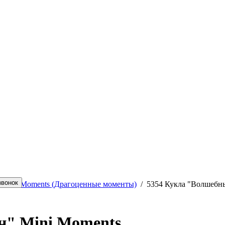
ecious Moments (Драгоценные моменты)
/
5354 Кукла "Волшебны
н" Mini Moments