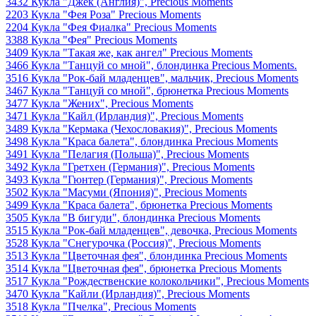
3432 Кукла "Джек (Англия)", Precious Moments
2203 Кукла "Фея Роза" Precious Moments
2204 Кукла "Фея Фиалка" Precious Moments
3388 Кукла "Фея" Precious Moments
3409 Кукла "Такая же, как ангел" Precious Moments
3466 Кукла "Танцуй со мной", блондинка Precious Moments.
3516 Кукла "Рок-бай младенцев", мальчик, Precious Moments
3467 Кукла "Танцуй со мной", брюнетка Precious Moments
3477 Кукла "Жених", Precious Moments
3471 Кукла "Кайл (Ирландия)", Precious Moments
3489 Кукла "Кермака (Чехословакия)", Precious Moments
3498 Кукла "Краса балета", блондинка Precious Moments
3491 Кукла "Пелагия (Польша)", Precious Moments
3492 Кукла "Гретхен (Германия)", Precious Moments
3493 Кукла "Гюнтер (Германия)", Precious Moments
3502 Кукла "Масуми (Япония)", Precious Moments
3499 Кукла "Краса балета", брюнетка Precious Moments
3505 Кукла "В бигуди", блондинка Precious Moments
3515 Кукла "Рок-бай младенцев", девочка, Precious Moments
3528 Кукла "Снегурочка (Россия)", Precious Moments
3513 Кукла "Цветочная фея", блондинка Precious Moments
3514 Кукла "Цветочная фея", брюнетка Precious Moments
3517 Кукла "Рождественские колокольчики", Precious Moments
3470 Кукла "Кайли (Ирландия)", Precious Moments
3518 Кукла "Пчелка", Precious Moments