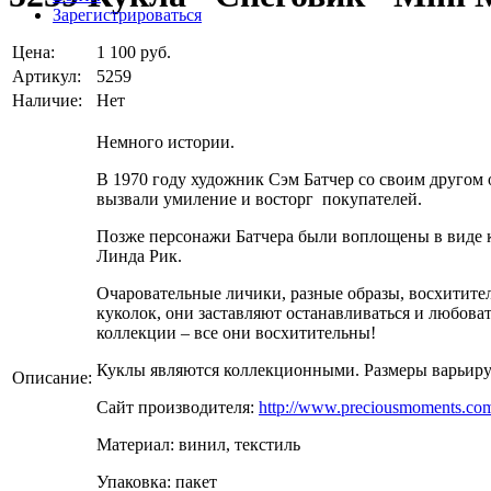
Зарегистрироваться
Цена:
1 100 руб.
Артикул:
5259
Наличие:
Нет
Немного истории.
В 1970 году художник Сэм Батчер со своим другом
вызвали умиление и восторг покупателей.
Позже персонажи Батчера были воплощены в виде к
Линда Рик.
Очаровательные личики, разные образы, восхитите
куколок, они заставляют останавливаться и любова
коллекции – все они восхитительны!
Куклы являются коллекционными. Размеры варьирую
Описание:
Сайт производителя:
http://www.preciousmoments.co
Материал: винил, текстиль
Упаковка: пакет