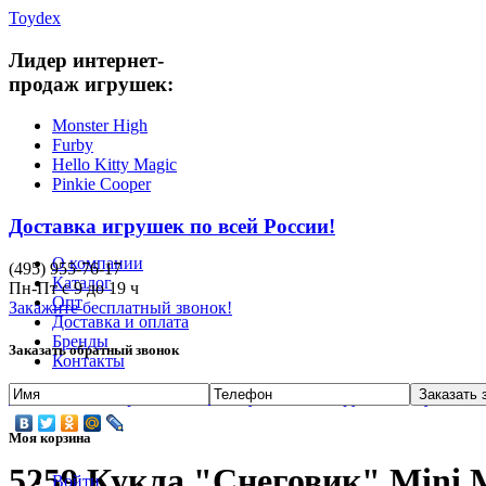
Toydex
Лидер интернет-
продаж игрушек:
Monster High
Furby
Hello Kitty Magic
Pinkie Cooper
Доставка игрушек по всей России!
О компании
(495)
955-76-17
Каталог
Пн-Пт с
9
до
19
ч
Опт
Закажите бесплатный звонок!
Доставка и оплата
Бренды
Заказать обратный звонок
Контакты
Главная
/
Интернет-магазин Toydex.ru
/
Игрушки
/
Куклы Pr
Моя корзина
5259 Кукла "Снеговик" Mini 
Войти