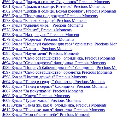
4560 Кукла "Дождь и солнце. Лягушонок" Precious Moments
4561 Кукла "Дождь и солнце. Котенок" Precious Moments.
4562 Кукла "Дождь и солнце. Божья коровка", Precious Moments
4563 Кукла "Прогулка под дождем" Precious Moments
4573 Кукла "Близко к сердцу" Precious Moments
4577 Кукла "Крылья мира", Precious Moments
6578 Кукла "Жених", Precious Moments
4578 Кукла "На прогулке" Precious Moment
4579 Кукла "Морячка" Precious Moments
4590 Кукла "Поцелуй бабочки для тебя" брюнетка, Precious Mo
4773 Кукла "Алиша", Precious Moments
4595 Кукла "Научи меня" Precious Moments
4596 Кукла "Само совершенство" блондинка, Precious Moments
4694 Кукла "Сезон радости" блондинка, Precious Moments
4589 Кукла "Поцелуй бабочки для тебя" блондинка, Precious M
4597 Кукла "Само совершенство" брюнетка Precious Moments
4598 Кукла "Цветок дружбы" Precious Moments
4604 Кукла "Танец в сердце" брюнетка, Precious Moments
4605 Кукла "Танец в сердце" блондинка, Precious Moments
4607 Кукла "За покупками" Precious Moments
4608 Кукла "Клоун" Precious Moments
4609 Кукла "Туфли мамы" Precious Moments
4611 Кукла "Такая же, как я" блондинка, Precious Moments
4612 Кукла "Такая же, как я" брюнетка, Precious Moments
4633 Кукла "Мои объятия тебе" Precious Moments