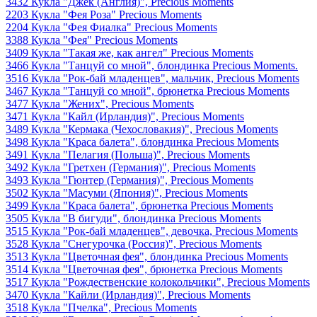
3432 Кукла "Джек (Англия)", Precious Moments
2203 Кукла "Фея Роза" Precious Moments
2204 Кукла "Фея Фиалка" Precious Moments
3388 Кукла "Фея" Precious Moments
3409 Кукла "Такая же, как ангел" Precious Moments
3466 Кукла "Танцуй со мной", блондинка Precious Moments.
3516 Кукла "Рок-бай младенцев", мальчик, Precious Moments
3467 Кукла "Танцуй со мной", брюнетка Precious Moments
3477 Кукла "Жених", Precious Moments
3471 Кукла "Кайл (Ирландия)", Precious Moments
3489 Кукла "Кермака (Чехословакия)", Precious Moments
3498 Кукла "Краса балета", блондинка Precious Moments
3491 Кукла "Пелагия (Польша)", Precious Moments
3492 Кукла "Гретхен (Германия)", Precious Moments
3493 Кукла "Гюнтер (Германия)", Precious Moments
3502 Кукла "Масуми (Япония)", Precious Moments
3499 Кукла "Краса балета", брюнетка Precious Moments
3505 Кукла "В бигуди", блондинка Precious Moments
3515 Кукла "Рок-бай младенцев", девочка, Precious Moments
3528 Кукла "Снегурочка (Россия)", Precious Moments
3513 Кукла "Цветочная фея", блондинка Precious Moments
3514 Кукла "Цветочная фея", брюнетка Precious Moments
3517 Кукла "Рождественские колокольчики", Precious Moments
3470 Кукла "Кайли (Ирландия)", Precious Moments
3518 Кукла "Пчелка", Precious Moments