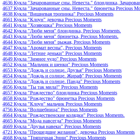
4636 Кукла "Зачарованные сны. Невеста." блондинка, Зачаров
4637 Кукла "Зачарованные сны. Невеста." брюнетка Precious M
4638 Кукла "Вишневая тропинка" Precious Moments
4661 Кукла "Клоун" девочка Precious Moments
4641 Кукла "Хозяюшка" Precious Moments
4642 Кукла "Люби меня" блондинка, Precious Moments.
4643 Кукла "Люби меня" брюнетка, Precious Moments.
4644 Кукла "Люби меня" рыжая, Precious Moments
4647 Кукла "Аромат весны", Precious Moments
4648 Кукла "Летние деньки" Precious Moments
4649 Кукла "Зимнее чудо" Precious Moments
4652 Кукла "Мальчик и щенки" Precious Moments
4653 Кукла "Дождь и солнце. Друзья" Precious Moments
4654 Кукла "Дождь и солнце. Жираф" Precious Moments
4655 Кукла "Дождь и солнце. Панда" Precious Moments
4656 Кукла "Ты так мила!" Precious Moments
4657 Кукла "Рождество" блондинка Precious Moments
4658 Кукла "Рождество" брюнетка Precious Moments
4662 Кукла "Клоун" мальчик Precious Moments
4756 Кукла "Волшебница" Precious Moments
4664 Кукла "Рождественские колядки" Precious Moments.
4665 Кукла "Мода навсегда" Precious Moments
4669 Кукла "Друзья навеки" Precious Moments
4721 Кукла "Прошедшие желания", девочка Precious Moments
4668 Кукла "Тряпичная Энни" Precious Moments