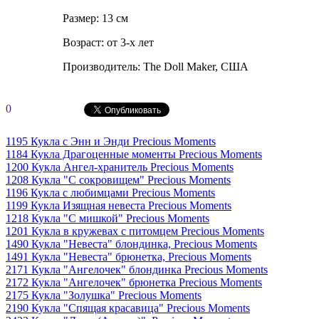
Размер: 13 см
Возраст: от 3-х лет
Производитель: The Doll Maker, США
0
1195 Кукла с Энн и Энди Precious Moments
1184 Кукла Драгоценные моменты Precious Moments
1200 Кукла Ангел-хранитель Precious Moments
1208 Кукла "С сокровищем" Precious Moments
1196 Кукла с любимцами Precious Moments
1199 Кукла Изящная невеста Precious Moments
1218 Кукла "С мишкой" Precious Moments
1201 Кукла в кружевах с питомцем Precious Moments
1490 Кукла "Невеста" блондинка, Precious Moments
1491 Кукла "Невеста" брюнетка, Precious Moments
2171 Кукла "Ангелочек" блондинка Precious Moments
2172 Кукла "Ангелочек" брюнетка Precious Moments
2175 Кукла "Золушка" Precious Moments
2190 Кукла "Спящая красавица" Precious Moments