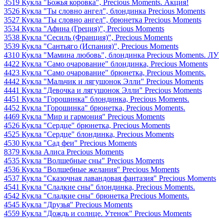
3519 Кукла "Божья коровка", Precious Moments. Акция!
3526 Кукла "Ты словно ангел", блондинка Precious Moments
3527 Кукла "Ты словно ангел", брюнетка Precious Moments
3534 Кукла "Афина (Греция)", Precious Moments
3538 Кукла "Сесиль (Франция)", Precious Moments
3539 Кукла "Сантьяго (Испания)", Precious Moments
4310 Кукла "Мамина любовь", блондинка Precious Moments.
4422 Кукла "Само очарование" блондинка, Precious Moments
4423 Кукла "Само очарование" брюнетка, Precious Moments.
4442 Кукла "Мальчик и лягушонок Элли" Precious Moments
4441 Кукла "Девочка и лягушонок Элли" Precious Moments
4451 Кукла "Горошинка" блондинка, Precious Moments.
4452 Кукла "Горошинка" брюнетка, Precious Moments.
4469 Кукла "Мир и гармония" Precious Moments
4526 Кукла "Сердце" брюнетка, Precious Moments
4525 Кукла "Сердце" блондинка, Precious Moments
4530 Кукла "Сад феи" Precious Moments
8379 Кукла Алиса Precious Moments
4535 Кукла "Волшебные сны" Precious Moments
4536 Кукла "Волшебные желания" Precious Moments
4537 Кукла "Сказочная лавандовая фантазия" Precious Moments
4541 Кукла "Сладкие сны" блондинка, Precious Moments.
4542 Кукла "Сладкие сны" брюнетка Precious Moments.
4545 Кукла "Друзья" Precious Moments
4559 Кукла "Дождь и солнце. Утенок" Precious Moments