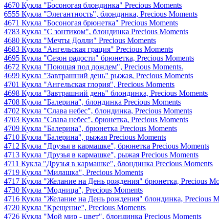
4670 Кукла "Босоногая блондинка" Precious Moments
6555 Кукла "Элегантность", блондинка, Precious Moments
4671 Кукла "Босоногая брюнетка" Precious Moments
4783 Кукла "С зонтиком", блондинка Precious Moments
4680 Кукла "Мечты Долли" Precious Moments
4683 Кукла "Ангельская грация" Precious Moments
4695 Кукла "Сезон радости" брюнетка, Precious Moments
4672 Кукла "Поющая под дождем", Precious Moments.
4699 Кукла "Завтрашний день" рыжая, Precious Moments
4701 Кукла "Ангельская глория", Precious Moments
4698 Кукла "Завтрашний день" блондинка, Precious Moments
4708 Кукла "Балерина", блондинка Precious Moments
4702 Кукла "Слава небес", блондинка, Precious Moments
4703 Кукла "Слава небес", брюнетка, Precious Moments
4709 Кукла "Балерина", брюнетка Precious Moments
4710 Кукла "Балерина", рыжая Precious Moments
4712 Кукла "Друзья в кармашке", брюнетка Precious Moments
4713 Кукла "Друзья в кармашке", рыжая Precious Moments
4711 Кукла "Друзья в кармашке", блондинка Precious Moments
4719 Кукла "Милашка", Precious Moments
4717 Кукла "Желание на День рождения" брюнетка, Precious M
4730 Кукла "Модница", Precious Moments
4716 Кукла "Желание на День рождения" блондинка, Precious 
4720 Кукла "Крещение", Precious Moments
4726 Кукла "Мой мир - цвет", блондинка Precious Moments