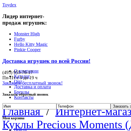
Toydex
Лидер интернет-
продаж игрушек:
Monster High
Furby
Hello Kitty Magic
Pinkie Cooper
Доставка игрушек по всей России!
О компании
(495)
955-76-17
Каталог
Пн-Пт с
9
до
19
ч
Опт
Закажите бесплатный звонок!
Доставка и оплата
Бренды
Заказать обратный звонок
Контакты
Главная
/
Интернет-магаз
Моя корзина
Куклы Precious Moments 
Войти