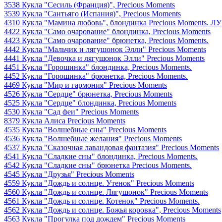
3538 Кукла "Сесиль (Франция)", Precious Moments
3539 Кукла "Сантьяго (Испания)", Precious Moments
4310 Кукла "Мамина любовь", блондинка Precious Moments.
4422 Кукла "Само очарование" блондинка, Precious Moments
4423 Кукла "Само очарование" брюнетка, Precious Moments.
4442 Кукла "Мальчик и лягушонок Элли" Precious Moments
4441 Кукла "Девочка и лягушонок Элли" Precious Moments
4451 Кукла "Горошинка" блондинка, Precious Moments.
4452 Кукла "Горошинка" брюнетка, Precious Moments.
4469 Кукла "Мир и гармония" Precious Moments
4526 Кукла "Сердце" брюнетка, Precious Moments
4525 Кукла "Сердце" блондинка, Precious Moments
4530 Кукла "Сад феи" Precious Moments
8379 Кукла Алиса Precious Moments
4535 Кукла "Волшебные сны" Precious Moments
4536 Кукла "Волшебные желания" Precious Moments
4537 Кукла "Сказочная лавандовая фантазия" Precious Moments
4541 Кукла "Сладкие сны" блондинка, Precious Moments.
4542 Кукла "Сладкие сны" брюнетка Precious Moments.
4545 Кукла "Друзья" Precious Moments
4559 Кукла "Дождь и солнце. Утенок" Precious Moments
4560 Кукла "Дождь и солнце. Лягушонок" Precious Moments
4561 Кукла "Дождь и солнце. Котенок" Precious Moments.
4562 Кукла "Дождь и солнце. Божья коровка", Precious Moments
4563 Кукла "Прогулка под дождем" Precious Moments