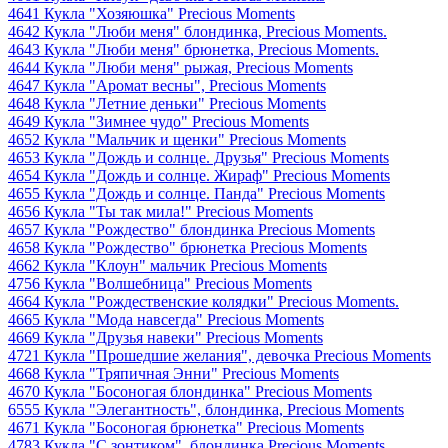
4641 Кукла "Хозяюшка" Precious Moments
4642 Кукла "Люби меня" блондинка, Precious Moments.
4643 Кукла "Люби меня" брюнетка, Precious Moments.
4644 Кукла "Люби меня" рыжая, Precious Moments
4647 Кукла "Аромат весны", Precious Moments
4648 Кукла "Летние деньки" Precious Moments
4649 Кукла "Зимнее чудо" Precious Moments
4652 Кукла "Мальчик и щенки" Precious Moments
4653 Кукла "Дождь и солнце. Друзья" Precious Moments
4654 Кукла "Дождь и солнце. Жираф" Precious Moments
4655 Кукла "Дождь и солнце. Панда" Precious Moments
4656 Кукла "Ты так мила!" Precious Moments
4657 Кукла "Рождество" блондинка Precious Moments
4658 Кукла "Рождество" брюнетка Precious Moments
4662 Кукла "Клоун" мальчик Precious Moments
4756 Кукла "Волшебница" Precious Moments
4664 Кукла "Рождественские колядки" Precious Moments.
4665 Кукла "Мода навсегда" Precious Moments
4669 Кукла "Друзья навеки" Precious Moments
4721 Кукла "Прошедшие желания", девочка Precious Moments
4668 Кукла "Тряпичная Энни" Precious Moments
4670 Кукла "Босоногая блондинка" Precious Moments
6555 Кукла "Элегантность", блондинка, Precious Moments
4671 Кукла "Босоногая брюнетка" Precious Moments
4783 Кукла "С зонтиком", блондинка Precious Moments