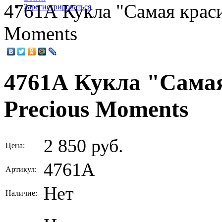
4761А Кукла "Самая краси
Зарегистрироваться
Moments
4761А Кукла "Самая
Precious Moments
2 850 руб.
Цена:
4761А
Артикул:
Нет
Наличие: