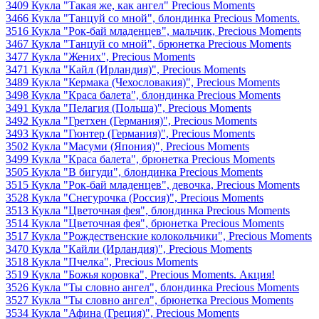
3409 Кукла "Такая же, как ангел" Precious Moments
3466 Кукла "Танцуй со мной", блондинка Precious Moments.
3516 Кукла "Рок-бай младенцев", мальчик, Precious Moments
3467 Кукла "Танцуй со мной", брюнетка Precious Moments
3477 Кукла "Жених", Precious Moments
3471 Кукла "Кайл (Ирландия)", Precious Moments
3489 Кукла "Кермака (Чехословакия)", Precious Moments
3498 Кукла "Краса балета", блондинка Precious Moments
3491 Кукла "Пелагия (Польша)", Precious Moments
3492 Кукла "Гретхен (Германия)", Precious Moments
3493 Кукла "Гюнтер (Германия)", Precious Moments
3502 Кукла "Масуми (Япония)", Precious Moments
3499 Кукла "Краса балета", брюнетка Precious Moments
3505 Кукла "В бигуди", блондинка Precious Moments
3515 Кукла "Рок-бай младенцев", девочка, Precious Moments
3528 Кукла "Снегурочка (Россия)", Precious Moments
3513 Кукла "Цветочная фея", блондинка Precious Moments
3514 Кукла "Цветочная фея", брюнетка Precious Moments
3517 Кукла "Рождественские колокольчики", Precious Moments
3470 Кукла "Кайли (Ирландия)", Precious Moments
3518 Кукла "Пчелка", Precious Moments
3519 Кукла "Божья коровка", Precious Moments. Акция!
3526 Кукла "Ты словно ангел", блондинка Precious Moments
3527 Кукла "Ты словно ангел", брюнетка Precious Moments
3534 Кукла "Афина (Греция)", Precious Moments